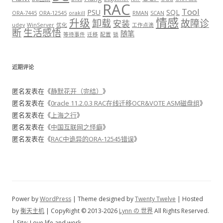
RAC
Tool
PSU
SQL
ORA-7445
ORA-12545
orakill
RMAN
SCAN
情感
升级
卸载
故障诊
安装
udev
WinServer
优化
工作点滴
断
生活感悟
随笔
等待事件
迁移
配置
锁
近期评论
匿名
发表在《
静默花开（完结）
》
匿名
发表在《
0racle 11.2.0.3 RAC在线迁移OCR&VOTE ASM磁盘组
》
匿名
发表在《
上海之行
》
匿名
发表在《
中国互联网之怪癖
》
匿名
发表在《
RAC中诡异的ORA-12545错误
》
Power by
WordPress
| Theme designed by
Twenty Twelve
| Hosted
by
衡天主机
| CopyRight © 2013-2026
Lynn の 世界
All Rights Reserved.
| Site: Love life and work