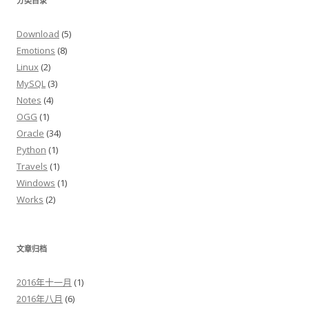
分类目录
Download
(5)
Emotions
(8)
Linux
(2)
MySQL
(3)
Notes
(4)
OGG
(1)
Oracle
(34)
Python
(1)
Travels
(1)
Windows
(1)
Works
(2)
文章归档
2016年十一月
(1)
2016年八月
(6)