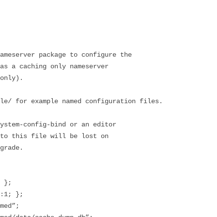
f
ameserver package to configure the
 as a caching only nameserver
 only).
le/ for example named configuration files.
ystem-config-bind or an editor
 to this file will be lost on
grade.
 };
1; };
ed”;