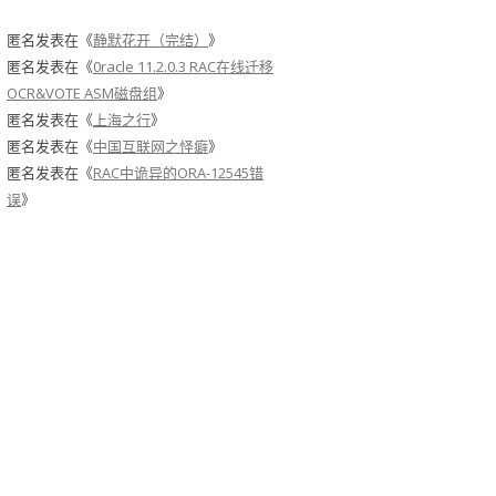
匿名
发表在《
静默花开（完结）
》
匿名
发表在《
0racle 11.2.0.3 RAC在线迁移
OCR&VOTE ASM磁盘组
》
匿名
发表在《
上海之行
》
匿名
发表在《
中国互联网之怪癖
》
匿名
发表在《
RAC中诡异的ORA-12545错
误
》