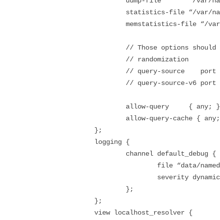
dump-file “/var/named/da
statistics-file “/var/named
memstatistics-file “/var/nam
// Those options should be u
// randomization
// query-source port 
// query-source-v6 port 
allow-query { any; }
allow-query-cache { any;
};
logging {
channel default_debug {
file “data/named.r
severity dynamic
};
};
view localhost_resolver {