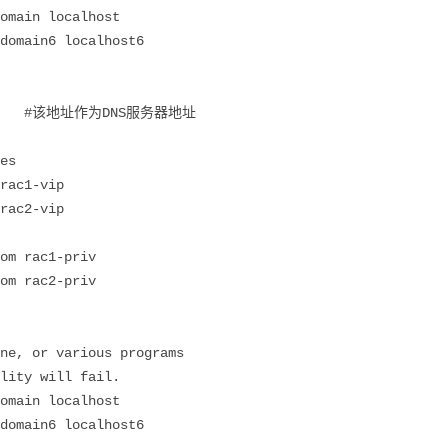
main localhost
in6 localhost6
m rac1 #该地址作为DNS服务器地址
es
rac1-vip
rac2-vip
om rac1-priv
om rac2-priv
ne, or various programs
lity will fail.
main localhost
in6 localhost6