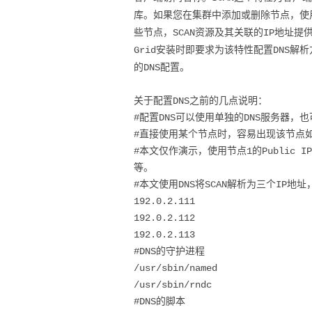
库。如果您在集群中添加或删除节点，使用
DOWNLOAD
些节点，SCAN资源及其关联的IP地址提供
Grid安装时即要求为该特性配置DNS解析方
的DNS配置。
关于配置DNS之前的几点说明：
#配置DNS可以使用单独的DNS服务器，
#直接使用某个节点时，容易出现该节点如
#本文仅作演示，使用节点1的Public I
等。
#本文使用DNS将SCAN解析为三个IP地
192.0.2.111
192.0.2.112
192.0.2.113
#DNS的守护进程
/usr/sbin/named
/usr/sbin/rndc
#DNS的脚本