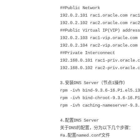
##Public Network
192.0.2.101 rac1.oracle.com rac1
192.0.2.102 rac2.oracle.com rac2
##Public Virtual IP(VIP) address
192.0.2.103 rac1-vip.oracle.com 
192.0.2.104 rac2-vip.oracle.com 
##Private Interconnect
192.168.0.101 rac1-priv.oracle.c
192.168.0.102 rac2-priv.oracle.c
3.安装DNS Server（节点1操作）
rpm -ivh bind-9.3.6-16.P1.el5.i3
rpm -ivh bind-chroot-9.3.6-16.P1
rpm -ivh caching-nameserver-9.3.
4.配置DNS Server
关于DNS的配置，分为以下几个步骤：
#a.配置named.conf文件