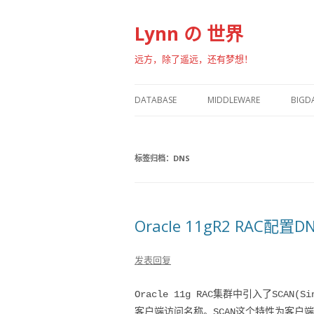
Lynn の 世界
远方，除了遥远，还有梦想！
DATABASE
MIDDLEWARE
BIGD
ORACLE
WEBLOGIC
HA
标签归档：
MYSQL
DNS
OGG
OPE
NOSQL
DOC
POSTGRESQL
DCO
Oracle 11gR2 RAC配置D
MONGODB
发表回复
DB2
Oracle 11g RAC集群中引入了SCAN(S
SQL SERVER
客户端访问名称。SCAN这个特性为客户端