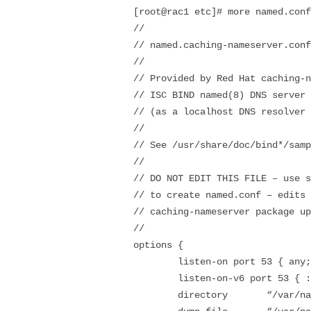
[root@rac1 etc]# more named.con
//
// named.caching-nameserver.conf
//
// Provided by Red Hat caching-n
// ISC BIND named(8) DNS server
// (as a localhost DNS resolver
//
// See /usr/share/doc/bind*/samp
//
// DO NOT EDIT THIS FILE – use s
// to create named.conf – edits
// caching-nameserver package up
//
options {
listen-on port 53 { any;
listen-on-v6 port 53 { ::
directory “/var/nam