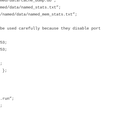
ta/cache_dump.db”;
/data/named_stats.txt”;
ed/data/named_mem_stats.txt”;
sed carefully because they disable port
53;
53;
;
 };
un”;
;