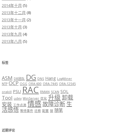
2014年十月
(5)
2013年十二月
(8)
2013年十一月
(2)
2013年十月
(3)
2013年九月
(4)
2013年八月
(5)
标签
DG
ASM
Hang
DB团队
DNS
LogMiner
OCP
NTP
OGG
ORA-600
ORA-7445
ORA-12545
RAC
PSU
SQL
orakill
RMAN
SCAN
升级
卸载
Tool
udev
WinServer
优化
情感
故障诊断
生
安装
工作点滴
活感悟
随笔
等待事件
迁移
配置
锁
近期评论