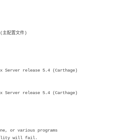
.conf(主配置文件)
x Server release 5.4 (Carthage)
x Server release 5.4 (Carthage)
ne, or various programs
lity will fail.