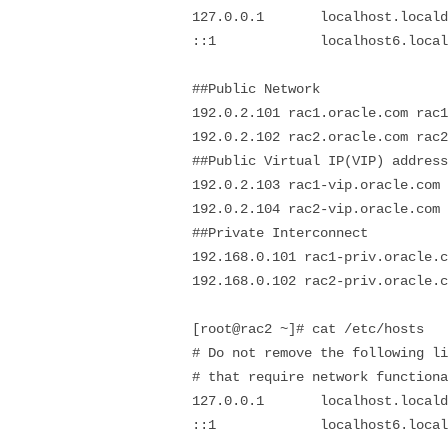
127.0.0.1 localhost.localdo
::1 localhost6.localdoma
##Public Network
192.0.2.101 rac1.oracle.co
192.0.2.102 rac2.oracle.com rac2
##Public Virtual IP(VIP) address
192.0.2.103 rac1-vip.oracle.com 
192.0.2.104 rac2-vip.oracle.com 
##Private Interconnect
192.168.0.101 rac1-priv.oracle.c
192.168.0.102 rac2-priv.oracle.c
[root@rac2 ~]# cat /etc/hosts
# Do not remove the following li
# that require network functiona
127.0.0.1 localhost.localdo
::1 localhost6.localdoma