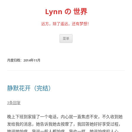
Lynn の 世界
远方，除了遥远，还有梦想！
跳至内容
菜单
月度归档：
2014年11月
静默花开（完结）
3条回复
晚上下班到家接了一个电话，内心就一直焦虑不安，不久收到她
发给我的消息，她告诉我她去按摩了，我回答她好好享受过程，
她说她怕痒，我说一般人都怕痒，我也一样，她说怕痒的人心