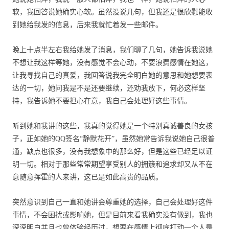
软，我回答说她确实心软。虽然没说几句，但我还是很欣慰能收
到她给我发的信息，后来我就忙着发一些邮件。
晚上十点半左右我给她发了消息，我们聊了几句，她告诉我说她
不想让我这样等她，没有感觉不会心动，不要浪费感情在她这，
让我寻找自己的真爱，我回答说我完全明白她的意思和她想要表
达的一切，她问我是不是还要继续，还劝我放下，何必这样坚
持，我告诉她不要担心在意，我自己会处理好这些事情。
听到她和我讲的这些，我真的觉得她是一个特别真诚善良的女孩
子，正如她的QQ签名“静默花开”，虽然她常告诉我说她自己很普
通，缺点也很多，没有我想象中的那么好，但是这些已经足以证
明一切。相对于那些常常期望享受别人的拥簇和追求却又从不在
意随意挥霍的人来讲，这已是如此高贵的品质。
突然意识到自己一直和她讲会尊重她的选择，自己会处理好这件
事情，不会困扰或影响她，但是目前来看我确实没有做到，我也
深深明白并且也曾体验经历过，想要在感情上彻底打动一个人是